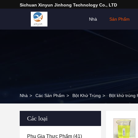
Sichuan Xinyun Jinhong Technology Co., LTD
Nhà
Sản Phẩm
Nhà
>
Các Sản Phẩm
>
Bột Khử Trùng
>
Bột khử trùng h
Các loại
Phụ Gia Thực Phẩm
(41)