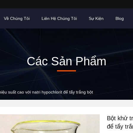
Về Chúng Tôi
Liên Hệ Chúng Tôi
Sự Kiện
Blog
Các Sản Phẩm
iệu suất cao với natri hypochlorit để tẩy trắng bột
Bột khử tr
để tẩy tr