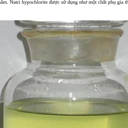
hẩm. Natri hypochlorite được sử dụng như một chất phụ gia t