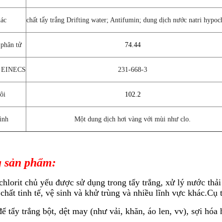
ác
chất tẩy trắng Drifting water; Antifumin; dung dịch nước natri hypoch
 phân tử
74.44
p EINECS
231-668-3
ôi
102.2
ình
Một dung dịch hơi vàng với mùi như clo.
 sản phẩm:
chlorit chủ yếu được sử dụng trong tẩy trắng, xử lý nước thải
chất tinh tế, vệ sinh và khử trùng và nhiều lĩnh vực khác.Cụ t
 tẩy trắng bột, dệt may (như vải, khăn, áo len, vv), sợi hóa 