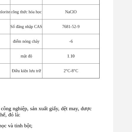
lorite
công thức hóa học
NaClO
Số đăng nhập CAS
7681-52-9
điểm nóng chảy
-6
mật độ
1.10
Điều kiện lưu trữ
2°C-8°C
 công nghiệp, sản xuất giấy, dệt may, dược
hể, đó là:
học và tinh bột;