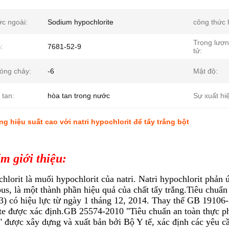
ớc ngoài:
Sodium hypochlorite
công thức 
Trọng lượ
:
7681-52-9
tử:
óng chảy:
-6
Mật độ:
 tan:
hòa tan trong nước
Sự xuất hi
ng hiệu suất cao với natri hypochlorit để tẩy trắng bột
m giới thiệu:
hlorit là muối hypochlorit của natri. Natri hypochlorit phản 
us, là một thành phần hiệu quả của chất tẩy trắng.Tiêu chuẩ
) có hiệu lực từ ngày 1 tháng 12, 2014. Thay thế GB 19106-
te được xác định.GB 25574-2010 "Tiêu chuẩn an toàn thực ph
 được xây dựng và xuất bản bởi Bộ Y tế, xác định các yêu cầ