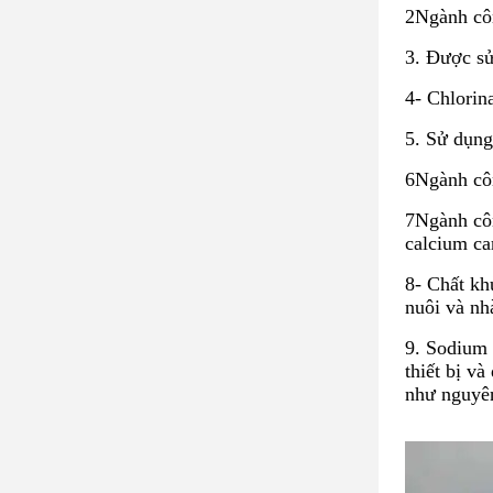
2Ngành côn
3. Được sử
4- Chlorin
5. Sử dụng
6Ngành cô
7Ngành côn
calcium ca
8- Chất kh
nuôi và nh
9. Sodium 
thiết bị v
như nguyên