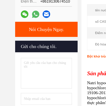
Điện thoại:
+8619130674510
tên nư
số CAS
Nói Chuyện Ngay.
Điểm n
Độ hòa
Gửi cho chúng tôi.
Bột khử trù
Sản phẩ
Natri hypoc
hypochloro
19106-2013
hypochlori
thực phẩm"