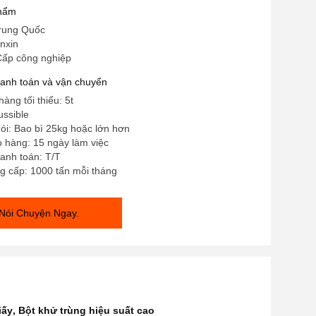
phẩm
rung Quốc
nxin
Cấp công nghiệp
hanh toán và vận chuyển
àng tối thiểu: 5t
ussible
 gói: Bao bì 25kg hoặc lớn hơn
o hàng: 15 ngày làm việc
anh toán: T/T
g cấp: 1000 tấn mỗi tháng
Nói Chuyện Ngay.
iấy
,
Bột khử trùng hiệu suất cao