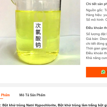
Chi tiết sản 
Nguồn gốc: T
Hàng hiệu: yu
Số mô hình: 
Điều khoản t
Số lượng đặt h
Giá bán: Disc
chi tiết đóng
Thời gian gia
Điều khoản th
Khả năng cun
n Phẩm
Mô Tả Sản Phẩm
t:
Bột khử trùng Natri Hypochlorite
,
Bột khử trùng làm trắng bột g