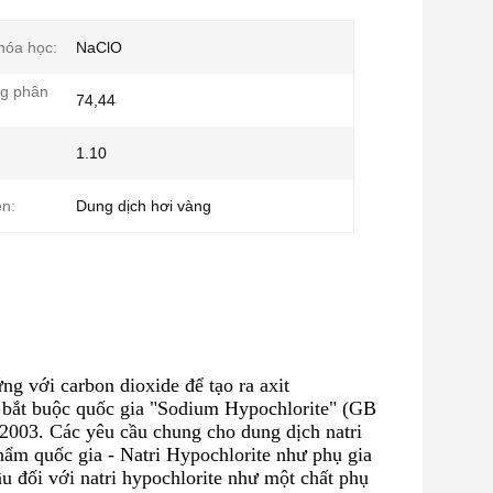
hóa học:
NaClO
ng phân
74,44
1.10
ện:
Dung dịch hơi vàng
ứng với carbon dioxide để tạo ra axit
n bắt buộc quốc gia "Sodium Hypochlorite" (GB
2003. Các yêu cầu chung cho dung dịch natri
ẩm quốc gia - Natri Hypochlorite như phụ gia
u đối với natri hypochlorite như một chất phụ