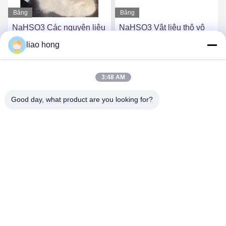
Băng
Băng
hình
hình
NaHSO3 Các nguyên liệu
NaHSO3 Vật liệu thô vô
thô vô cơ giá cả phải
cơ Natri Bisulfite để tẩy
liao hong
chăng Natri Bisulfite để
trắng và tổng hợp hóa học
tẩy trắng và bảo quản
Nói Chuyện Ngay.
Nói Chuyện Ngay.
3:48 AM
Good day, what product are you looking for?
Sichuan Xinyun Jinhong Technology Co., LTD
xinyunjinhong@gmail.com
86--19130674510
Đường Julong số 16, quận Wuhou, thành phố Chengdu