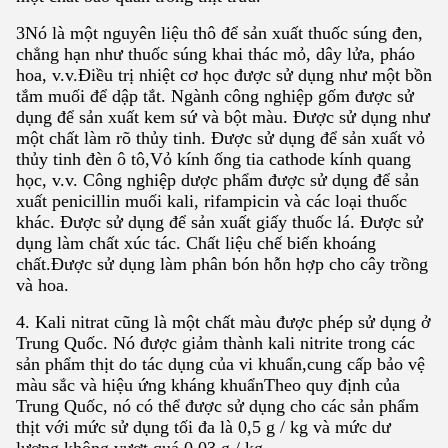
3Nó là một nguyên liệu thô để sản xuất thuốc súng đen,
chẳng hạn như thuốc súng khai thác mỏ, dây lửa, pháo
hoa, v.v.Điều trị nhiệt cơ học được sử dụng như một bồn
tắm muối để dập tắt. Ngành công nghiệp gốm được sử
dụng để sản xuất kem sứ và bột màu. Được sử dụng như
một chất làm rõ thủy tinh. Được sử dụng để sản xuất vỏ
thủy tinh đèn ô tô,Vỏ kính ống tia cathode kính quang
học, v.v. Công nghiệp dược phẩm được sử dụng để sản
xuất penicillin muối kali, rifampicin và các loại thuốc
khác. Được sử dụng để sản xuất giấy thuốc lá. Được sử
dụng làm chất xúc tác. Chất liệu chế biến khoáng
chất.Được sử dụng làm phân bón hỗn hợp cho cây trồng
và hoa.
4. Kali nitrat cũng là một chất màu được phép sử dụng ở
Trung Quốc. Nó được giảm thành kali nitrite trong các
sản phẩm thịt do tác dụng của vi khuẩn,cung cấp bảo vệ
màu sắc và hiệu ứng kháng khuẩnTheo quy định của
Trung Quốc, nó có thể được sử dụng cho các sản phẩm
thịt với mức sử dụng tối đa là 0,5 g / kg và mức dư