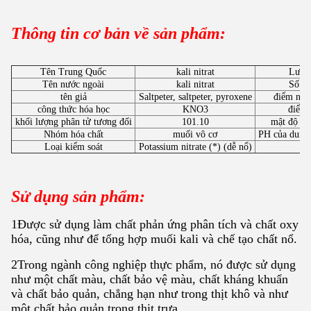
Thông tin cơ bản về sản phẩm:
Tên Trung Quốc
kali nitrat
Lưu 
Tên nước ngoài
kali nitrat
Số C
tên giả
Saltpeter, saltpeter, pyroxene
điểm nón
công thức hóa học
KNO3
điểm 
khối lượng phân tử tương đối
101.10
mật độ tư
Nhóm hóa chất
muối vô cơ
PH của dung 
Loại kiểm soát
Potassium nitrate (*) (dễ nổ)
Sử dụng sản phẩm:
1Được sử dụng làm chất phản ứng phân tích và chất oxy
hóa, cũng như để tổng hợp muối kali và chế tạo chất nổ.
2Trong ngành công nghiệp thực phẩm, nó được sử dụng
như một chất màu, chất bảo vệ màu, chất kháng khuẩn
và chất bảo quản, chẳng hạn như trong thịt khô và như
một chất bảo quản trong thịt trưa.