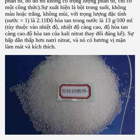
phân tử, do đó nó không có trọng lượng phân tử, chỉ có
một công thức).Sự xuất hiện là bột trong suốt, không
màu hoặc trắng, không mùi, với trọng lượng đặc tính
(nước = 1) là 2.11Độ hòa tan trong nước là 13 g/100 ml
(tùy thuộc vào nhiệt độ, nhiệt độ càng cao, độ hòa tan
càng cao.độ hòa tan của kali nitrat thay đổi đáng kể). Sự
hấp dẫn thấp hơn natri nitrat, và nó có hương vị mặn
làm mát và kích thích.