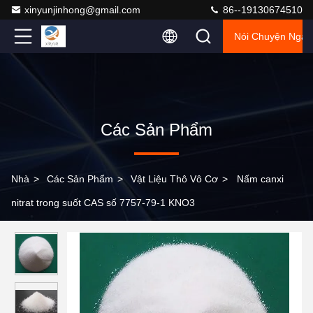
xinyunjinhong@gmail.com
86--19130674510
Nói Chuyện Ngay
Các Sản Phẩm
Nhà
>
Các Sản Phẩm
>
Vật Liệu Thô Vô Cơ
>
Nấm canxi
nitrat trong suốt CAS số 7757-79-1 KNO3