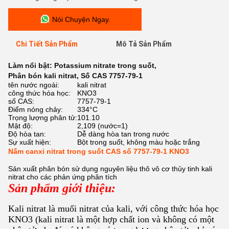
Nói Chuyện Ngay.
Chi Tiết Sản Phẩm
Mô Tả Sản Phẩm
Làm nổi bật:
Potassium nitrate trong suốt
,
Phân bón kali nitrat
,
Số CAS 7757-79-1
tên nước ngoài:
kali nitrat
công thức hóa học:
KNO3
số CAS:
7757-79-1
Điểm nóng chảy:
334°C
Trọng lượng phân tử:
101.10
Mật độ:
2,109 (nước=1)
Độ hòa tan:
Dễ dàng hòa tan trong nước
Sự xuất hiện:
Bột trong suốt, không màu hoặc trắng
Nấm canxi nitrat trong suốt CAS số 7757-79-1 KNO3
Sản xuất phân bón sử dụng nguyên liệu thô vô cơ thủy tinh kali
nitrat cho các phản ứng phân tích
Sản phẩm giới thiệu:
Kali nitrat là muối nitrat của kali, với công thức hóa học
KNO3 (kali nitrat là một hợp chất ion và không có một