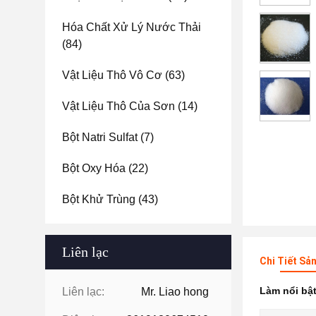
Hóa Chất Xử Lý Nước Thải
(84)
Vật Liệu Thô Vô Cơ
(63)
Vật Liệu Thô Của Sơn
(14)
Bột Natri Sulfat
(7)
Bột Oxy Hóa
(22)
Bột Khử Trùng
(43)
Liên lạc
Chi Tiết Sả
Làm nổi bậ
Liên lạc:
Mr. Liao hong