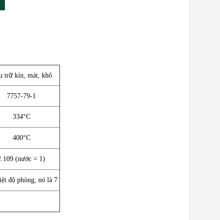
 trữ kín, mát, khô
7757-79-1
334°C
400°C
2.109 (nước = 1)
ệt độ phòng, nó là 7