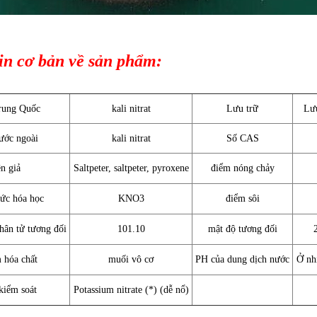
in cơ bản về sản phẩm:
rung Quốc
kali nitrat
Lưu trữ
Lưu
ước ngoài
kali nitrat
Số CAS
ên giả
Saltpeter, saltpeter, pyroxene
điểm nóng chảy
hức hóa học
KNO3
điểm sôi
hân tử tương đối
101.10
mật độ tương đối
hóa chất
muối vô cơ
PH của dung dịch nước
Ở nhi
kiểm soát
Potassium nitrate (*) (dễ nổ)