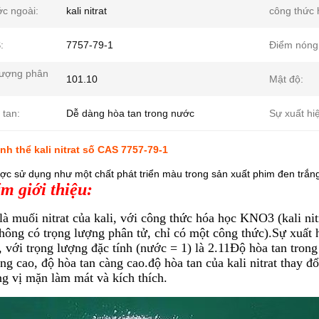
ớc ngoài:
kali nitrat
công thức 
:
7757-79-1
Điểm nóng
lượng phân
101.10
Mật độ:
 tan:
Dễ dàng hòa tan trong nước
Sự xuất hi
nh thể kali nitrat số CAS 7757-79-1
Được sử dụng như một chất phát triển màu trong sản xuất phim đen trắn
m giới thiệu:
t là muối nitrat của kali, với công thức hóa học KNO3 (kali ni
hông có trọng lượng phân tử, chỉ có một công thức).Sự xuất h
 với trọng lượng đặc tính (nước = 1) là 2.11Độ hòa tan trong
ng cao, độ hòa tan càng cao.độ hòa tan của kali nitrat thay đổ
g vị mặn làm mát và kích thích.