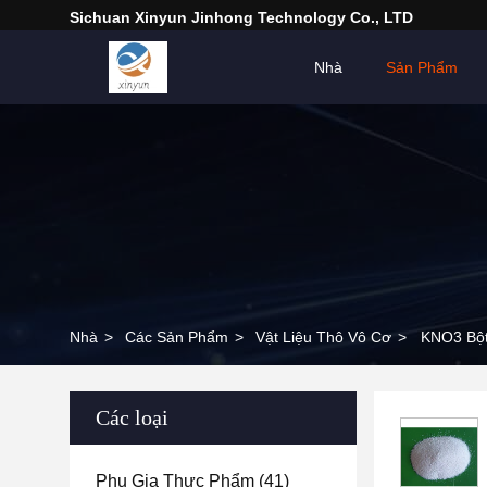
Sichuan Xinyun Jinhong Technology Co., LTD
Nhà
Sản Phẩm
Nhà
>
Các Sản Phẩm
>
Vật Liệu Thô Vô Cơ
>
KNO3 Bột 
Các loại
Phụ Gia Thực Phẩm
(41)