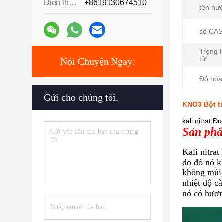
Điện thoại:
+8619130674510
tên nư
số CAS
Trọng 
tử:
Nói Chuyện Ngay.
Độ hòa
Gửi cho chúng tôi.
KNO3 Bột ti
kali nitrat 
Sản phẩ
Kali nitra
do đó nó k
không mùi,
nhiệt độ cà
nó có hươn