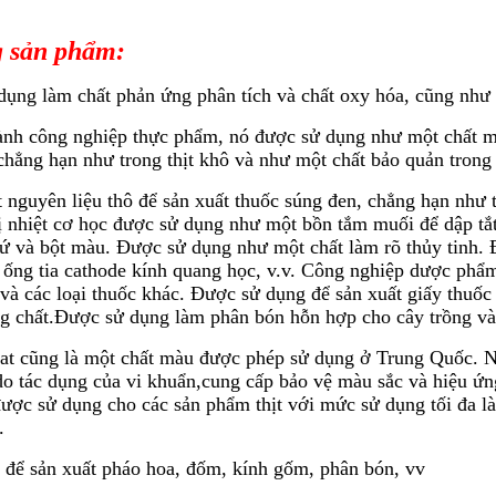
 sản phẩm:
ụng làm chất phản ứng phân tích và chất oxy hóa, cũng như đ
nh công nghiệp thực phẩm, nó được sử dụng như một chất mà
chẳng hạn như trong thịt khô và như một chất bảo quản trong t
 nguyên liệu thô để sản xuất thuốc súng đen, chẳng hạn như 
rị nhiệt cơ học được sử dụng như một bồn tắm muối để dập t
ứ và bột màu. Được sử dụng như một chất làm rõ thủy tinh. 
 ống tia cathode kính quang học, v.v. Công nghiệp dược phẩm
 và các loại thuốc khác. Được sử dụng để sản xuất giấy thuốc
g chất.Được sử dụng làm phân bón hỗn hợp cho cây trồng và
trat cũng là một chất màu được phép sử dụng ở Trung Quốc. Nó
do tác dụng của vi khuẩn,cung cấp bảo vệ màu sắc và hiệu 
được sử dụng cho các sản phẩm thịt với mức sử dụng tối đa l
.
 để sản xuất pháo hoa, đốm, kính gốm, phân bón, vv