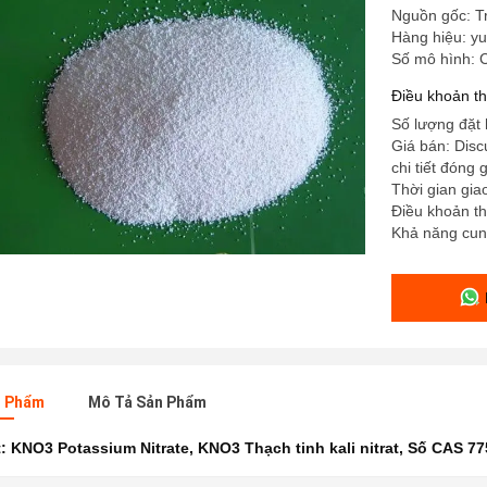
Nguồn gốc: T
Hàng hiệu: yu
Số mô hình: 
Điều khoản t
Số lượng đặt h
Giá bán: Disc
chi tiết đóng
Thời gian gia
Điều khoản th
Khả năng cun
n Phẩm
Mô Tả Sản Phẩm
t:
KNO3 Potassium Nitrate
,
KNO3 Thạch tinh kali nitrat
,
Số CAS 77