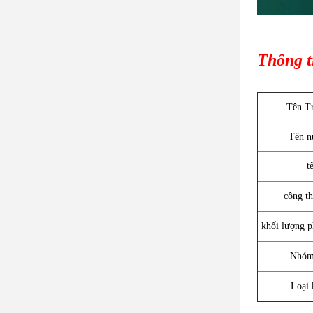
Thông t
Tên T
Tên n
t
công t
khối lượng p
Nhóm 
Loại 