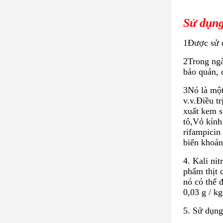
Sử dụng
1Được sử d
2Trong ngà
bảo quản, 
3Nó là một
v.v.Điều t
xuất kem s
tô,Vỏ kính
rifampicin
biến khoán
4. Kali ni
phẩm thịt 
nó có thể 
0,03 g / kg
5. Sử dụng