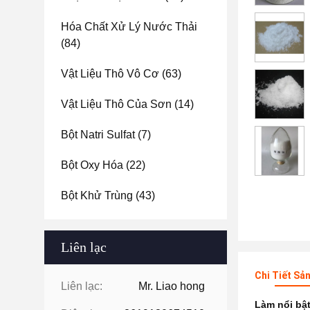
Hóa Chất Xử Lý Nước Thải
(84)
Vật Liệu Thô Vô Cơ
(63)
Vật Liệu Thô Của Sơn
(14)
Bột Natri Sulfat
(7)
Bột Oxy Hóa
(22)
Bột Khử Trùng
(43)
Liên lạc
Chi Tiết Sả
Liên lạc:
Mr. Liao hong
Làm nổi bậ