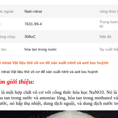
ớc ngoài:
Natri nitrat
công thức 
Trọng lượ
:
7631-99-4
tử:
óng chảy:
308oC
Mật độ:
 tan:
hòa tan trong nước
Sự xuất hi
nitrat Vật liệu thô vô cơ để sản xuất nitrit và axit lưu huỳnh
itrat Vật liệu thô vô cơ để sản xuất nitrit và axit lưu huỳnh
m giới thiệu:
at là một hợp chất vô cơ với công thức hóa học NaNO3. Nó là
òa tan trong nước và amoniac lỏng, hòa tan trong methanol và 
nước, nó hấp thụ nhiệt, dung dịch nguội, và dung dịch nước tr