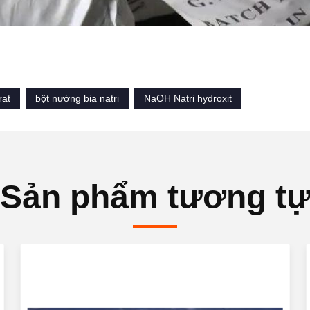
rat
bột nướng bia natri
NaOH Natri hydroxit
Sản phẩm tương t