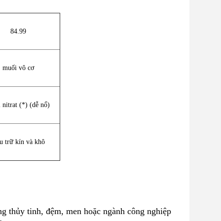
84.99
muối vô cơ
 nitrat (*) (dễ nổ)
u trữ kín và khô
trong thủy tinh, đệm, men hoặc ngành công nghiệp