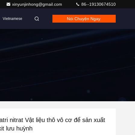
xinyunjinhong@gmail.com
86--19130674510
Nói Chuyện Ngay.
Vietnamese
ri nitrat Vật liệu thô vô cơ để sản xuất
axit lưu huỳnh