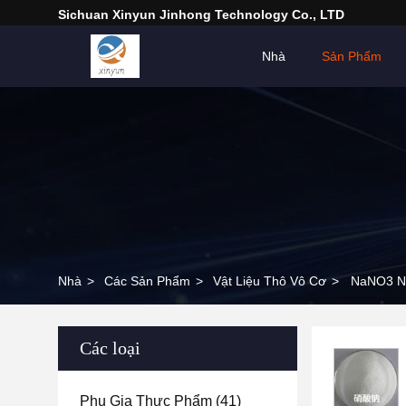
Sichuan Xinyun Jinhong Technology Co., LTD
Nhà
Sản Phẩm
Nhà
>
Các Sản Phẩm
>
Vật Liệu Thô Vô Cơ
>
NaNO3 Nat
Các loại
Phụ Gia Thực Phẩm
(41)