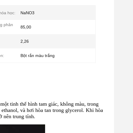
hóa học:
NaNO3
ng phân
85,00
2,26
ện:
Bột rắn màu trắng
 một tinh thể hình tam giác, không màu, trong
ethanol, và hơi hòa tan trong glycerol. Khi hòa
ở nên trung tính.