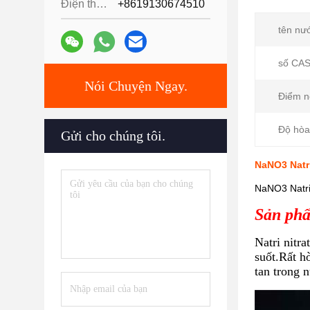
Điện thoại:
+8619130674510
tên nư
số CAS
Nói Chuyện Ngay.
Điểm n
Độ hòa
Gửi cho chúng tôi.
NaNO3 Natri 
NaNO3 Natri n
Sản phẩ
Natri nitr
suốt.Rất h
tan trong 