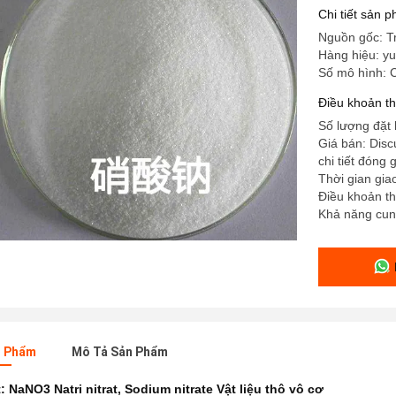
Chi tiết sản 
Nguồn gốc: T
Hàng hiệu: yu
Số mô hình: 
Điều khoản t
Số lượng đặt h
Giá bán: Disc
chi tiết đóng
Thời gian gia
Điều khoản th
Khả năng cun
n Phẩm
Mô Tả Sản Phẩm
t:
NaNO3 Natri nitrat
,
Sodium nitrate Vật liệu thô vô cơ