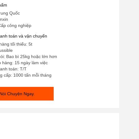
phẩm
rung Quốc
nxin
Cấp công nghiệp
hanh toán và vận chuyển
àng tối thiểu: 5t
ussible
 gói: Bao bì 25kg hoặc lớn hơn
o hàng: 15 ngày làm việc
anh toán: T/T
g cấp: 1000 tấn mỗi tháng
Nói Chuyện Ngay.