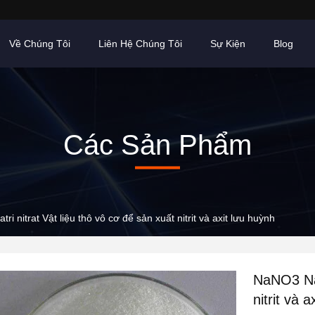
Về Chúng Tôi
Liên Hệ Chúng Tôi
Sự Kiện
Blog
Các Sản Phẩm
ri nitrat Vật liệu thô vô cơ để sản xuất nitrit và axit lưu huỳnh
NaNO3 Nat
nitrit và 