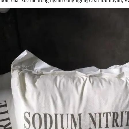
bón, chất xúc tác trong ngành công nghiệp axit lưu huỳnh, v