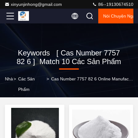
xinyunjinhong@gmail.com
86--19130674510
Nói Chuyện Ngay
Keywords [ Cas Number 7757
82 6 ] Match 10 Các Sản Phẩm
Nhà
>
Các Sản
>
Cas Number 7757 82 6 Online Manufacturer
Phẩm