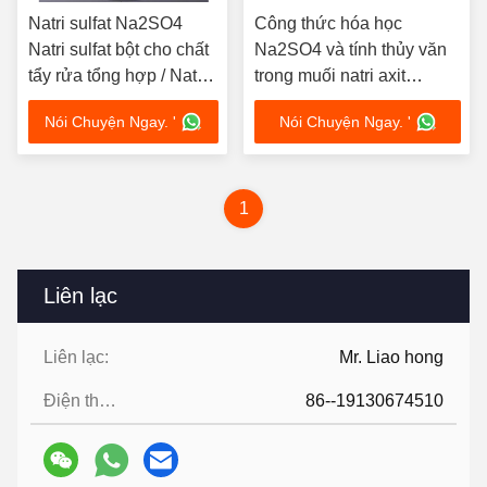
Natri sulfat Na2SO4
Công thức hóa học
Natri sulfat bột cho chất
Na2SO4 và tính thủy văn
tẩy rửa tổng hợp / Natri
trong muối natri axit
silicat
hyaluronic
Nói Chuyện Ngay. '
Nói Chuyện Ngay. '
1
Liên lạc
Liên lạc:
Mr. Liao hong
Điện thoại:
86--19130674510