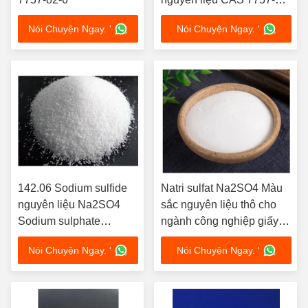
6
Nói Chuyện Ngay. '
Nói Chuyện Ngay. '
142.06 Sodium sulfide
Natri sulfat Na2SO4 Màu
nguyên liệu Na2SO4
sắc nguyên liệu thô cho
Sodium sulphate
ngành công nghiệp giấy
Powder 7757-82-6
và dược phẩm
Nói Chuyện Ngay. '
Nói Chuyện Ngay. '