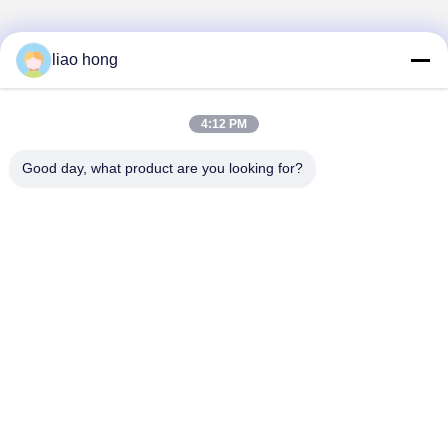
liao hong
1
4:12 PM
Good day, what product are you looking for?
Sichuan Xinyun Jinhong Technology Co., LTD
xinyunjinhong@gmail.com
86--19130674510
Đường Julong số 16, quận Wuhou, thành phố Chengdu