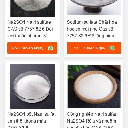
Na2SO4 Natri sulfure
Sodium sulfate Chất hóa
CAS số 7757 82 6 Đối
học có mùi nhẹ Cas số
với thuốc nhuộm và
7757 82 6 Để tăng hiệu
dược phẩm
quả nhuộm
Nói Chuyện Ngay. '
Nói Chuyện Ngay. '
Na2SO4 bột Natri sulfat
Công nghiệp Natri sulfat
tinh thể không màu
Na2SO4 Rửa và nhuộm
7757-82-6
nguyên liệu CAS 7757-82-