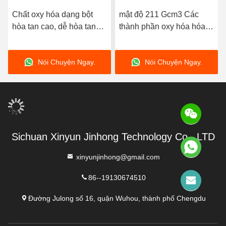
Chất oxy hóa dạng bột
mật độ 211 Gcm3 Các
hòa tan cao, dễ hòa tan
thành phần oxy hóa hóa
trong nước, dạng bột tinh
học Kalium nitrate KNO3
thể màu trắng, lý tưởng
Thành phần cho các ứng
Nói Chuyện Ngay.
Nói Chuyện Ngay.
cho nhu cầu sản xuất và
dụng công nghiệp và quy
chế biến hóa chất công
trình hóa học
nghiệp
Sichuan Xinyun Jinhong Technology Co., LTD
xinyunjinhong@gmail.com
86--19130674510
Đường Julong số 16, quận Wuhou, thành phố Chengdu