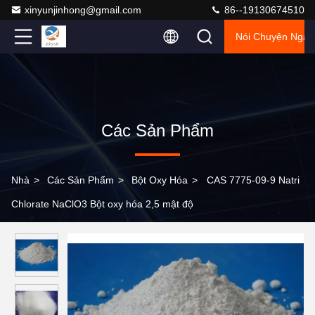
xinyunjinhong@gmail.com
86--19130674510
Nói Chuyện Ngay
Các Sản Phẩm
Nhà
>
Các Sản Phẩm
>
Bột Oxy Hóa
>
CAS 7775-09-9 Natri
Chlorate NaClO3 Bột oxy hóa 2,5 mật độ