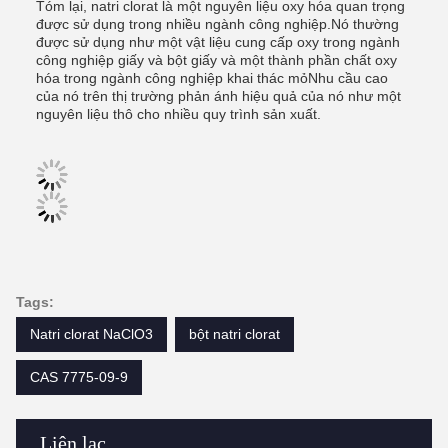
Tóm lại, natri clorat là một nguyên liệu oxy hóa quan trọng
được sử dụng trong nhiều ngành công nghiệp.Nó thường
được sử dụng như một vật liệu cung cấp oxy trong ngành
công nghiệp giấy và bột giấy và một thành phần chất oxy
hóa trong ngành công nghiệp khai thác mỏNhu cầu cao
của nó trên thị trường phản ánh hiệu quả của nó như một
nguyên liệu thô cho nhiều quy trình sản xuất.
Tags:
Natri clorat NaClO3
bột natri clorat
CAS 7775-09-9
Liên lạc