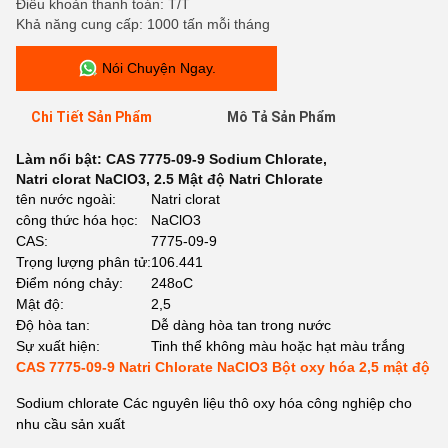
Điều khoản thanh toán: T/T
Khả năng cung cấp: 1000 tấn mỗi tháng
Nói Chuyện Ngay.
Chi Tiết Sản Phẩm
Mô Tả Sản Phẩm
Làm nổi bật:
CAS 7775-09-9 Sodium Chlorate
,
Natri clorat NaClO3
,
2.5 Mật độ Natri Chlorate
tên nước ngoài:
Natri clorat
công thức hóa học:
NaClO3
CAS:
7775-09-9
Trọng lượng phân tử:
106.441
Điểm nóng chảy:
248oC
Mật độ:
2,5
Độ hòa tan:
Dễ dàng hòa tan trong nước
Sự xuất hiện:
Tinh thể không màu hoặc hạt màu trắng
CAS 7775-09-9 Natri Chlorate NaClO3 Bột oxy hóa 2,5 mật độ
Sodium chlorate Các nguyên liệu thô oxy hóa công nghiệp cho
nhu cầu sản xuất