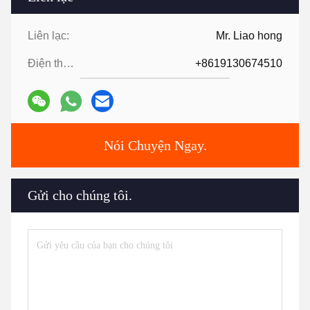
Liên lạc:
Mr. Liao hong
Điện thoại:
+8619130674510
Nói Chuyện Ngay.
Gửi cho chúng tôi.