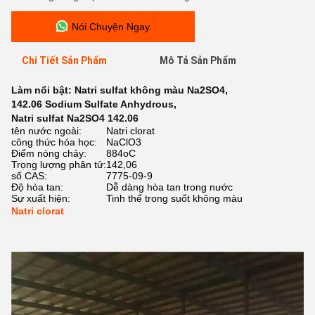
Nói Chuyện Ngay.
Chi Tiết Sản Phẩm
Mô Tả Sản Phẩm
Làm nổi bật:
Natri sulfat không màu Na2SO4
,
142.06 Sodium Sulfate Anhydrous
,
Natri sulfat Na2SO4 142.06
tên nước ngoài:
Natri clorat
công thức hóa học:
NaClO3
Điểm nóng chảy:
884oC
Trọng lượng phân tử:
142,06
số CAS:
7775-09-9
Độ hòa tan:
Dễ dàng hòa tan trong nước
Sự xuất hiện:
Tinh thể trong suốt không màu
Natri clorat