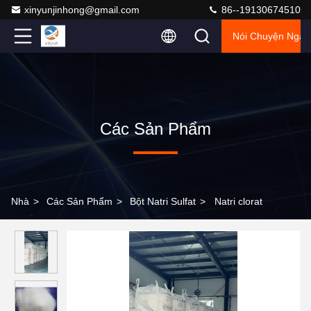
xinyunjinhong@gmail.com
86--19130674510
Nói Chuyện Ngay
Các Sản Phẩm
Nhà
>
Các Sản Phẩm
>
Bột Natri Sulfat
>
Natri clorat