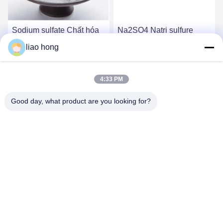
Sodium sulfate Chất hóa
Na2SO4 Natri sulfure
học có mùi nhẹ Cas số
CAS số 7757 82 6 Đối với
liao hong
7757 82 6 Để tăng hiệu
thuốc nhuộm và dược
quả nhuộm
phẩm
Nói Chuyện Ngay.
Nói Chuyện Ngay.
4:33 PM
Good day, what product are you looking for?
Sichuan Xinyun Jinhong Technology Co., LTD
xinyunjinhong@gmail.com
86--19130674510
Đường Julong số 16, quận Wuhou, thành phố Chengdu