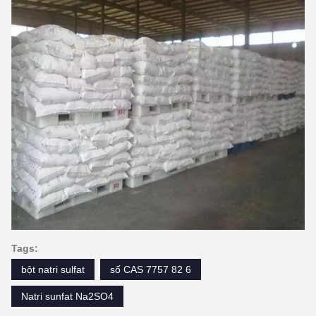
Tags:
bột natri sulfat
số CAS 7757 82 6
Natri sunfat Na2SO4