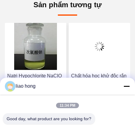
Sản phẩm tương tự
Natri Hypochlorite NaClO
Chất hóa học khử độc rắn
dung dịch màu vàng nhẹ
Các biện pháp phòng
liao hong
Chủ yếu được sử dụng
ngừa an toàn và hình thức
làm chất tẩy trắng
làm sạch hiệu quả Natri
Nói Chuyện Ngay.
Nói Chuyện Ngay.
persulfate
11:34 PM
Good day, what product are you looking for?