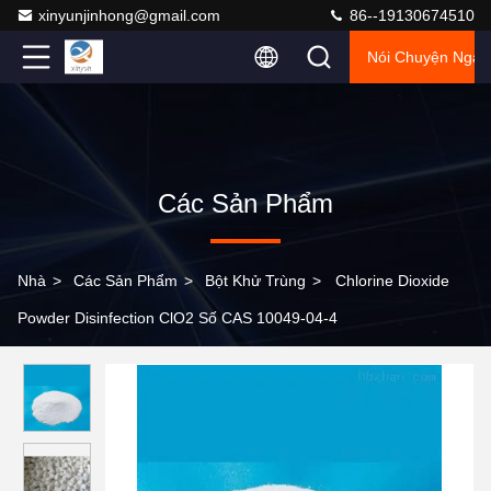
xinyunjinhong@gmail.com
86--19130674510
Nói Chuyện Ngay
Các Sản Phẩm
Nhà
>
Các Sản Phẩm
>
Bột Khử Trùng
>
Chlorine Dioxide
Powder Disinfection ClO2 Số CAS 10049-04-4