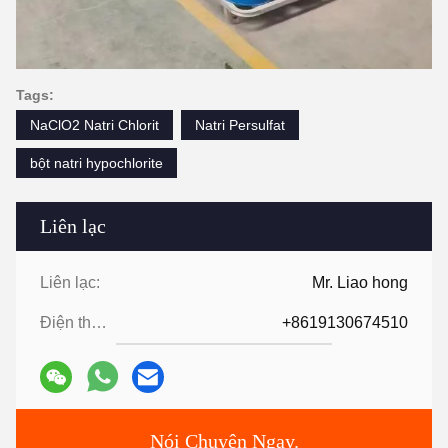
Tags:
NaClO2 Natri Chlorit
Natri Persulfat
bột natri hypochlorite
Liên lạc
Liên lạc:
Mr. Liao hong
Điện thoại:
+8619130674510
Nói Chuyện Ngay.