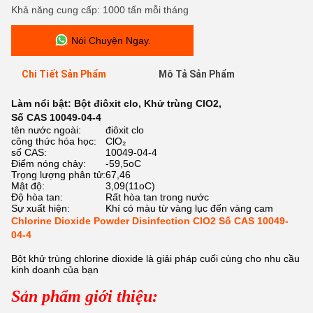
Khả năng cung cấp: 1000 tấn mỗi tháng
Nói Chuyện Ngay.
Chi Tiết Sản Phẩm
Mô Tả Sản Phẩm
Làm nổi bật:
Bột điôxit clo
,
Khử trùng ClO2
,
Số CAS 10049-04-4
tên nước ngoài:
điôxit clo
công thức hóa học:
ClO₂
số CAS:
10049-04-4
Điểm nóng chảy:
-59,5oC
Trọng lượng phân tử:
67,46
Mật độ:
3,09(11oC)
Độ hòa tan:
Rất hòa tan trong nước
Sự xuất hiện:
Khí có màu từ vàng lục đến vàng cam
Chlorine Dioxide Powder Disinfection ClO2 Số CAS 10049-
04-4
Bột khử trùng chlorine dioxide là giải pháp cuối cùng cho nhu cầu
kinh doanh của bạn
Sản phẩm giới thiệu: