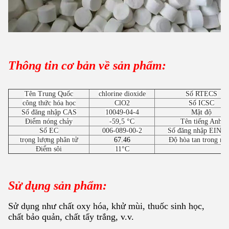
Thông tin cơ bản về sản phẩm:
Tên Trung Quốc
chlorine dioxide
Số RTECS
công thức hóa học
ClO2
Số ICSC
Số đăng nhập CAS
10049-04-4
Mật độ
Điểm nóng chảy
-59,5 °C
Tên tiếng Anh
Số EC
006-089-00-2
Số đăng nhập EINE
trọng lượng phân tử
67.46
Độ hòa tan trong nư
Điểm sôi
11°C
Sử dụng sản phẩm:
Sử dụng như chất oxy hóa, khử mùi, thuốc sinh học,
chất bảo quản, chất tẩy trắng, v.v.